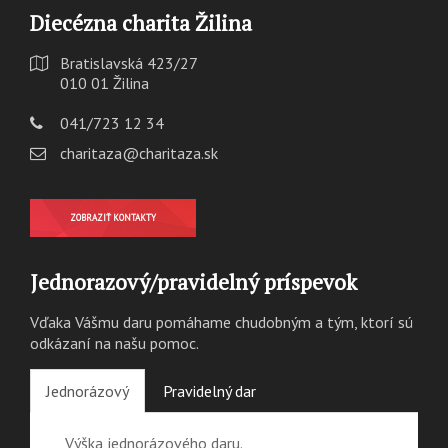
Diecézna charita Žilina
Bratislavská 423/27
010 01 Žilina
041/723 12 34
charitaza@charitaza.sk
ZOBRAZIŤ KONTAKTY
Jednorazový/pravidelný príspevok
Vďaka Vášmu daru pomáhame chudobným a tým, ktorí sú
odkázaní na našu pomoc.
Jednorázový
Pravidelný dar
Výška jednorázového daru.