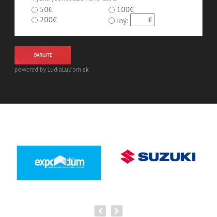
50€
100€
200€
Iný:
DARUJTE
powered by LudiaLuďom.sk