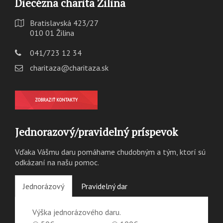
Diecézna charita Žilina
Bratislavská 423/27
010 01 Žilina
041/723 12 34
charitaza@charitaza.sk
ZOBRAZIŤ KONTAKTY
Jednorazový/pravidelný príspevok
Vďaka Vášmu daru pomáhame chudobným a tým, ktorí sú
odkázaní na našu pomoc.
Jednorázový
Pravidelný dar
Výška jednorázového daru.