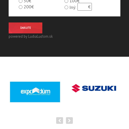
50€
100€
200€
Iný:
DARUJTE
powered by LudiaLuďom.sk